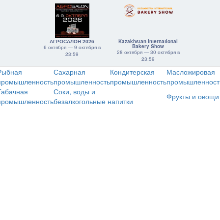
АГРОСАЛОН 2026
Kazakhstan International
Bakery Show
6 октября — 9 октября в
28 октября — 30 октября в
23:59
23:59
Рыбная
Сахарная
Кондитерская
Масложировая
промышленность
промышленность
промышленность
промышленност
Табачная
Соки, воды и
Фрукты и овощи
промышленность
безалкогольные напитки