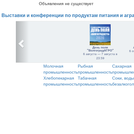
Объявления не существует
Выставки и конференции по продуктам питания и агр
День поля
"ВолгоградАГРО"
6 о
6 августа — 7 августа в
23:59
Молочная
Рыбная
Сахарная
промышленность
промышленность
промышле
Хлебопекарная
Табачная
Соки, воды
промышленность
промышленность
безалкого