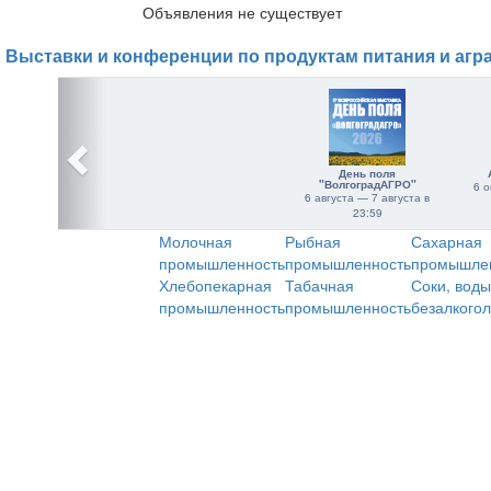
Объявления не существует
Выставки и конференции по продуктам питания и агр
День поля
"ВолгоградАГРО"
6 о
6 августа — 7 августа в
23:59
Молочная
Рыбная
Сахарная
промышленность
промышленность
промышле
Хлебопекарная
Табачная
Соки, воды
промышленность
промышленность
безалкого