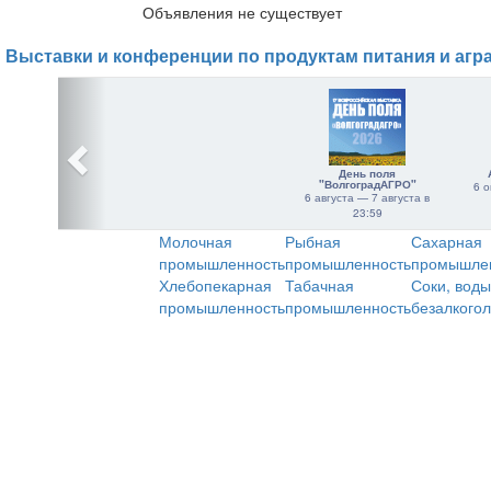
Объявления не существует
Выставки и конференции по продуктам питания и агр
День поля
"ВолгоградАГРО"
6 о
6 августа — 7 августа в
23:59
Молочная
Рыбная
Сахарная
промышленность
промышленность
промышле
Хлебопекарная
Табачная
Соки, воды
промышленность
промышленность
безалкого