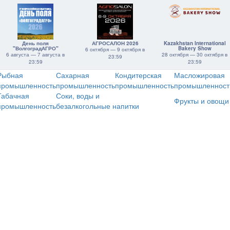
День поля
АГРОСАЛОН 2026
Kazakhstan International
"ВолгоградАГРО"
Bakery Show
6 октября — 9 октября в
6 августа — 7 августа в
28 октября — 30 октября в
23:59
23:59
23:59
Рыбная
Сахарная
Кондитерская
Масложировая
промышленность
промышленность
промышленность
промышленност
Табачная
Соки, воды и
Фрукты и овощи
промышленность
безалкогольные напитки