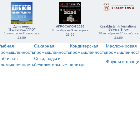
День поля
АГРОСАЛОН 2026
Kazakhstan International
"ВолгоградАГРО"
Bakery Show
6 октября — 9 октября в
6 августа — 7 августа в
28 октября — 30 октября в
23:59
23:59
23:59
Рыбная
Сахарная
Кондитерская
Масложировая
промышленность
промышленность
промышленность
промышленност
Табачная
Соки, воды и
Фрукты и овощи
промышленность
безалкогольные напитки