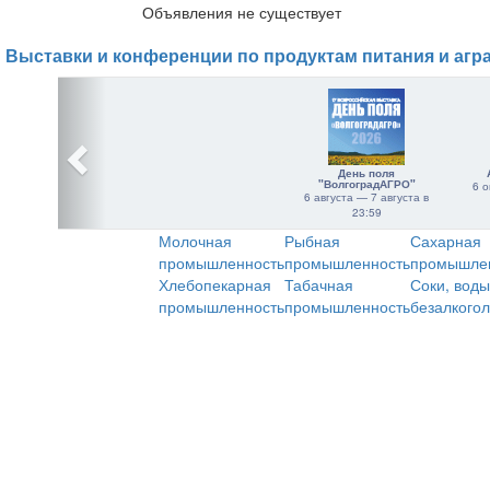
Объявления не существует
Выставки и конференции по продуктам питания и агр
День поля
"ВолгоградАГРО"
6 о
6 августа — 7 августа в
23:59
Молочная
Рыбная
Сахарная
промышленность
промышленность
промышле
Хлебопекарная
Табачная
Соки, воды
промышленность
промышленность
безалкого