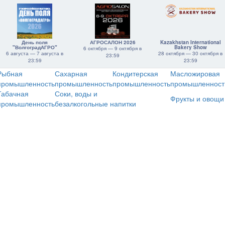
День поля
АГРОСАЛОН 2026
Kazakhstan International
"ВолгоградАГРО"
Bakery Show
6 октября — 9 октября в
6 августа — 7 августа в
28 октября — 30 октября в
23:59
23:59
23:59
Рыбная
Сахарная
Кондитерская
Масложировая
промышленность
промышленность
промышленность
промышленност
Табачная
Соки, воды и
Фрукты и овощи
промышленность
безалкогольные напитки