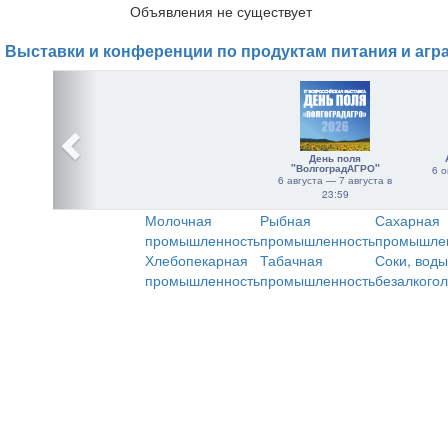
Объявления не существует
Выставки и конференции по продуктам питания и агр
День поля
"ВолгоградАГРО"
6 о
6 августа — 7 августа в
23:59
Молочная
Рыбная
Сахарная
промышленность
промышленность
промышле
Хлебопекарная
Табачная
Соки, воды
промышленность
промышленность
безалкого