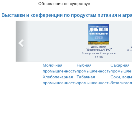
Объявления не существует
Выставки и конференции по продуктам питания и агр
День поля
"ВолгоградАГРО"
6 о
6 августа — 7 августа в
23:59
Молочная
Рыбная
Сахарная
промышленность
промышленность
промышле
Хлебопекарная
Табачная
Соки, воды
промышленность
промышленность
безалкого