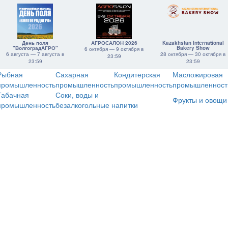
День поля
АГРОСАЛОН 2026
Kazakhstan International
"ВолгоградАГРО"
Bakery Show
6 октября — 9 октября в
6 августа — 7 августа в
28 октября — 30 октября в
23:59
23:59
23:59
Рыбная
Сахарная
Кондитерская
Масложировая
промышленность
промышленность
промышленность
промышленност
Табачная
Соки, воды и
Фрукты и овощи
промышленность
безалкогольные напитки