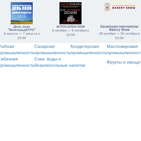
День поля
АГРОСАЛОН 2026
Kazakhstan International
"ВолгоградАГРО"
Bakery Show
6 октября — 9 октября в
6 августа — 7 августа в
28 октября — 30 октября в
23:59
23:59
23:59
Рыбная
Сахарная
Кондитерская
Масложировая
промышленность
промышленность
промышленность
промышленност
Табачная
Соки, воды и
Фрукты и овощи
промышленность
безалкогольные напитки