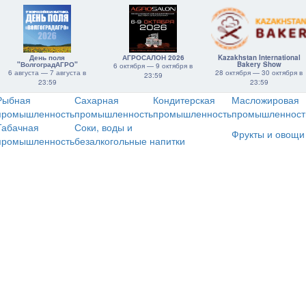
День поля
АГРОСАЛОН 2026
Kazakhstan International
"ВолгоградАГРО"
Bakery Show
6 октября — 9 октября в
6 августа — 7 августа в
28 октября — 30 октября в
23:59
23:59
23:59
Рыбная
Сахарная
Кондитерская
Масложировая
промышленность
промышленность
промышленность
промышленност
Табачная
Соки, воды и
Фрукты и овощи
промышленность
безалкогольные напитки