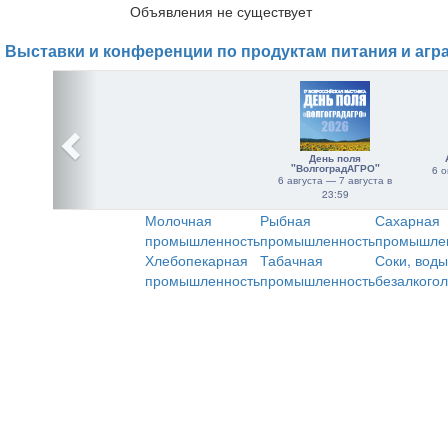
Объявления не существует
Выставки и конференции по продуктам питания и агр
День поля
"ВолгоградАГРО"
6 о
6 августа — 7 августа в
23:59
Молочная
Рыбная
Сахарная
промышленность
промышленность
промышле
Хлебопекарная
Табачная
Соки, воды
промышленность
промышленность
безалкого