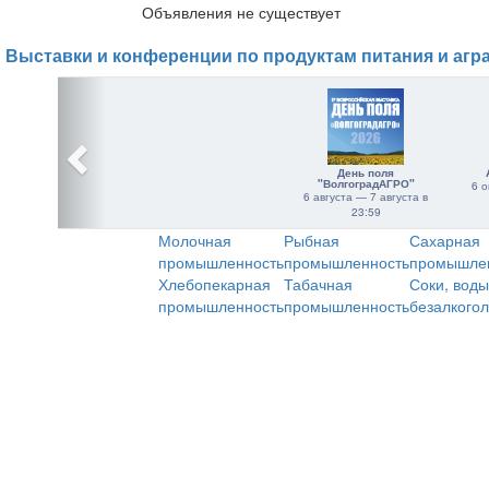
Объявления не существует
Выставки и конференции по продуктам питания и агр
День поля
"ВолгоградАГРО"
6 о
6 августа — 7 августа в
23:59
Молочная
Рыбная
Сахарная
промышленность
промышленность
промышле
Хлебопекарная
Табачная
Соки, воды
промышленность
промышленность
безалкого