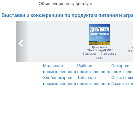
Объявления не существует
Выставки и конференции по продуктам питания и агр
День поля
"ВолгоградАГРО"
6 о
6 августа — 7 августа в
23:59
Молочная
Рыбная
Сахарная
промышленность
промышленность
промышле
Хлебопекарная
Табачная
Соки, воды
промышленность
промышленность
безалкого