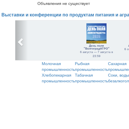
Объявления не существует
Выставки и конференции по продуктам питания и агр
День поля
"ВолгоградАГРО"
6 о
6 августа — 7 августа в
23:59
Молочная
Рыбная
Сахарная
промышленность
промышленность
промышле
Хлебопекарная
Табачная
Соки, воды
промышленность
промышленность
безалкого