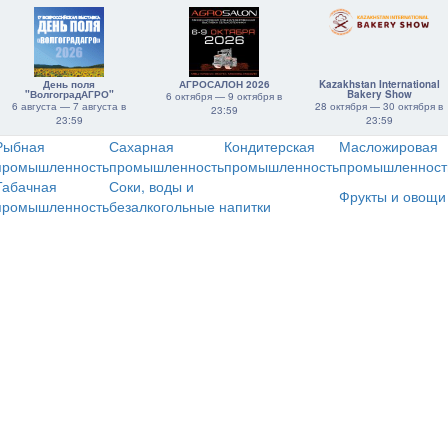
День поля
АГРОСАЛОН 2026
Kazakhstan International
"ВолгоградАГРО"
Bakery Show
6 октября — 9 октября в
6 августа — 7 августа в
28 октября — 30 октября в
23:59
23:59
23:59
Рыбная
Сахарная
Кондитерская
Масложировая
промышленность
промышленность
промышленность
промышленност
Табачная
Соки, воды и
Фрукты и овощи
промышленность
безалкогольные напитки