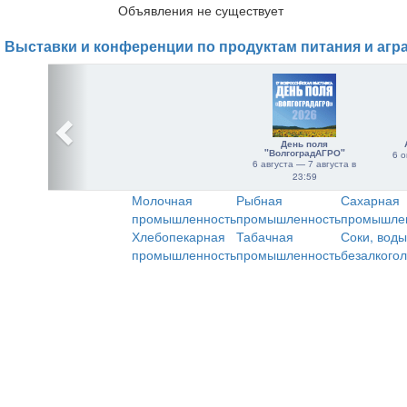
Объявления не существует
Выставки и конференции по продуктам питания и агр
День поля
"ВолгоградАГРО"
6 о
6 августа — 7 августа в
23:59
Молочная
Рыбная
Сахарная
промышленность
промышленность
промышле
Хлебопекарная
Табачная
Соки, воды
промышленность
промышленность
безалкого