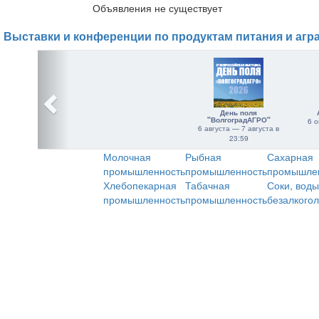
Объявления не существует
Выставки и конференции по продуктам питания и агр
День поля
"ВолгоградАГРО"
6 о
6 августа — 7 августа в
23:59
Молочная
Рыбная
Сахарная
промышленность
промышленность
промышле
Хлебопекарная
Табачная
Соки, воды
промышленность
промышленность
безалкого