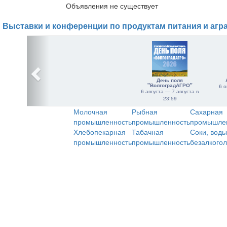
Объявления не существует
Выставки и конференции по продуктам питания и агр
День поля
"ВолгоградАГРО"
6 о
6 августа — 7 августа в
23:59
Молочная
Рыбная
Сахарная
промышленность
промышленность
промышле
Хлебопекарная
Табачная
Соки, воды
промышленность
промышленность
безалкого