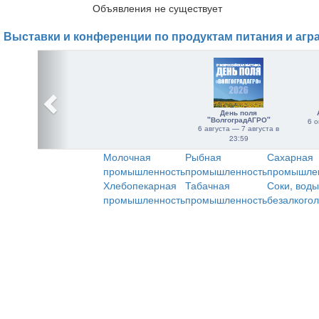
Объявления не существует
Выставки и конференции по продуктам питания и агр
День поля
"ВолгоградАГРО"
6 о
6 августа — 7 августа в
23:59
Молочная
Рыбная
Сахарная
промышленность
промышленность
промышле
Хлебопекарная
Табачная
Соки, воды
промышленность
промышленность
безалкого