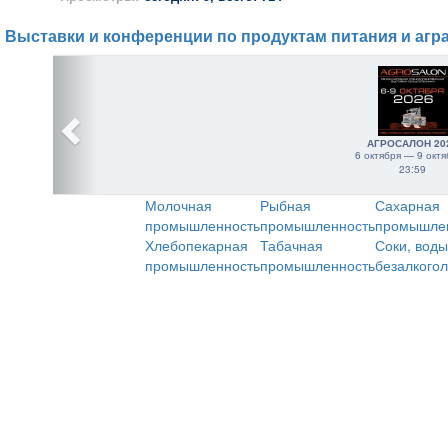
Выставки и конференции по продуктам питания и агр
АГРОСАЛОН 20
6 октября — 9 октя
23:59
Молочная
Рыбная
Сахарная
промышленность
промышленность
промышле
Хлебопекарная
Табачная
Соки, воды
промышленность
промышленность
безалкого