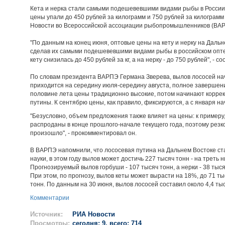
Кета и нерка стали самыми подешевевшими видами рыбы в России п
цены упали до 450 рублей за килограмм и 750 рублей за килограм
Новости во Всероссийской ассоциации рыбопромышленников (ВАР
"По данным на конец июня, оптовые цены на кету и нерку на Дальн
сделав их самыми подешевевшими видами рыбы в российском опте в
кету снизилась до 450 рублей за кг, а на нерку - до 750 рублей", - с
По словам президента ВАРПЭ Германа Зверева, вылов лососей нач
приходится на середину июля-середину августа, полное завершени
половине лета цены традиционно высокие, потом начинают коррек
путины. К сентябрю цены, как правило, фиксируются, а с января н
"Безусловно, объем предложения также влияет на цены: к пример
распроданы в конце прошлого-начале текущего года, поэтому резк
произошло", - прокомментировал он.
В ВАРПЭ напомнили, что лососевая путина на Дальнем Востоке ст
науки, в этом году вылов может достичь 227 тысяч тонн - на треть 
Прогнозируемый вылов горбуши - 107 тысяч тонн, а нерки - 38 тыся
При этом, по прогнозу, вылов кеты может вырасти на 18%, до 71 тыс
тонн. По данным на 30 июня, вылов лососей составил около 4,4 ты
Комментарии
Источник:
РИА Новости
Просмотры:
сегодня: 9, всего: 714