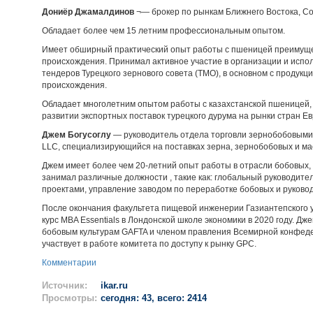
Дониёр Джамалдинов
¬— брокер по рынкам Ближнего Востока, Co
Обладает более чем 15 летним профессиональным опытом.
Имеет обширный практический опыт работы с пшеницей преимущес
происхождения. Принимал активное участие в организации и испол
тендеров Турецкого зернового совета (TMO), в основном с продукц
происхождения.
Обладает многолетним опытом работы с казахстанской пшеницей, 
развитии экспортных поставок турецкого дурума на рынки стран Е
Джем Богусоглу
— руководитель отдела торговли зернобобовыми к
LLC, специализирующийся на поставках зерна, зернобобовых и ма
Джем имеет более чем 20-летний опыт работы в отрасли бобовых, д
занимал различные должности , такие как: глобальный руководите
проектами, управление заводом по переработке бобовых и руковод
После окончания факультета пищевой инженерии Газиантепского у
курс MBA Essentials в Лондонской школе экономики в 2020 году. Дж
бобовым культурам GAFTA и членом правления Всемирной конфеде
участвует в работе комитета по доступу к рынку GPC.
Комментарии
Источник:
ikar.ru
Просмотры:
сегодня: 43, всего: 2414