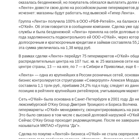
оказалась безденежной, но покупатель обязался выплатить долги с
«Ленте» довести свою долю на российском рынке гипермаркетов д
исчезнет: магазины будут работать под вывеской «Гипер Лента».
Группа «Лента» получила 100% в ООО «РБФ-Ритейл», на балансе к
«О’Кей». Об этом говорится в сообщении компании. Сделка уже 
службы и была безденежной: «Лента» приняла на себя долговые 
года задолженность подконтрольного ей ООО «О’Кей», через кото
долгосрочным и краткосрочным кредитам и займам составляла 55,27
эта сумма увеличилась на 1,38 млрд руб.
В рамках сделки «Ленте» перейдут 75 гипермаркетов «О’Кей» обще
распределительных центра на 107 тыс. кв. м. 25 магазинов сети на
центре страны, 13 — на юге, по 7 — в Сибири и Приволжье, еще 6 
«Лента» — одна из крупнейших в России розничных сетей, основа
бизнес контролируется структурами «Севергрупп» Алексея Мордаш
составила 1,1 трлн руб., прибавив 24,2% год к году, следует из дан
позицию в рейтинге крупнейших ритейлеров, учитывающим маркет
Сеть «О’Кей» была основана в Санкт-Петербурге в 2001 году. До 
люксембургской O’Key Group Дмитрия Троицкого и Бориса Волчека.
гипермаркеты «О’Кей» менеджменту, сконцентрировавшись на разв
Это было связано в том числе с высокой долговой нагрузкой «О’Кей
Сейчас O’Key Group проходит редомициляцию. После ее завершен
называться МКПАО «Группа “Да”».
Сделка по покупке «Лентой» бизнеса «О’Кей» не стала сюрпризом д