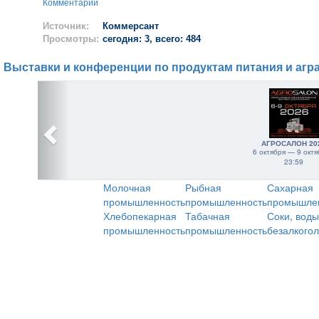
Комментарии
Источник:
Коммерсант
Просмотры:
сегодня: 3, всего: 484
Выставки и конференции по продуктам питания и агр
АГРОСАЛОН 20
6 октября — 9 октя
23:59
Молочная
Рыбная
Сахарная
промышленность
промышленность
промышле
Хлебопекарная
Табачная
Соки, воды
промышленность
промышленность
безалкого