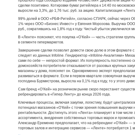
прошлого года сообщало издание «Известия». Держатели акций «Л
сделки позитивно. Котировки бумаг ритейлера к 14:40 по московск
выросли на 3,3%, до 1,76 тыс. руб. за акцию. Капитализация «Лент
99% долей в ООО «РБФ-Ритейл», согласно СПАРК, сейчас через О
1% через ООО «Бизнес Инвест» у Евгения Морозова. Выручка ООО 
руб., сократившись на 1,8% год к году. Чистый убыток увеличился м
В «Ленте» поясняют, что покупка «О’Кей» — часть стратегии груп
в сегменте гипермаркетов.
Завершение сделки позволит довести свою долю в этом формате с 
следует из данных Infoline. Гендиректор «Infoline-Аналитики» Мих
сами по себе — непростой формат. Их популярность постепенно с
домохозяйств потребители отказываются от разовых крупных закуп
магазины у дома, поясняет он. Одновременно эксперт предполагае
развиваться в формате. Если в первом квартале совокупная выручк
господина Бурмистрова, выросла на 0,1% год к году, то у этого ди
Сам бренд «О’Кей» на розничном рынке скоро перестанет существ
ребрендировать в «Гипер Ленту» до конца 2026 года.
Ключевые процессы, включая закупки, логистику, будут централизо
потенциал магазинов «О’Кей» с точки зрения повышения выручки н
рентабельности. Достигнуть этого «Лента» планирует в том числе
ассортимента, внедрения собственных торговых марок и промоак
Александр Еременко предполагает, что на ребрендинг «О’Кей» — 
торговых залов и интеграцию сервисов — «Ленте» потребуется 1 м