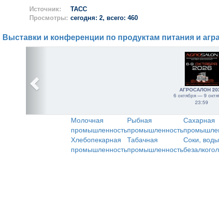
Источник:
ТАСС
Просмотры:
сегодня: 2, всего: 460
Выставки и конференции по продуктам питания и агр
АГРОСАЛОН 20
6 октября — 9 октя
23:59
Молочная
Рыбная
Сахарная
промышленность
промышленность
промышле
Хлебопекарная
Табачная
Соки, воды
промышленность
промышленность
безалкого