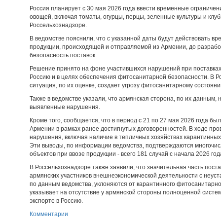
Россия планирует с 30 мая 2026 года ввести временные ограничен
овощей, включая томаты, огурцы, перцы, зеленные культуры и клуб
Россельхознадзоре.
В ведомстве пояснили, что с указанной даты будут действовать в
продукции, происходящей и отправляемой из Армении, до разрабо
безопасность поставок.
Решение принято на фоне участившихся нарушений при поставках
Россию и в целях обеспечения фитосанитарной безопасности. В Р
ситуация, по их оценке, создает угрозу фитосанитарному состоян
Также в ведомстве указали, что армянская сторона, по их данным,
выявленные нарушения.
Кроме того, сообщается, что в период с 21 по 27 мая 2026 года б
Армении в рамках ранее достигнутых договоренностей. В ходе про
нарушения, включая наличие в тепличных хозяйствах карантинных 
Эти выводы, по информации ведомства, подтверждаются многочи
объектов при ввозе продукции - всего 181 случай с начала 2026 год
В Россельхознадзоре также заявили, что значительная часть пост
армянских участников внешнеэкономической деятельности с неуст
по данным ведомства, уклоняются от карантинного фитосанитарного
указывает на отсутствие у армянской стороны полноценной сист
экспорте в Россию.
Комментарии