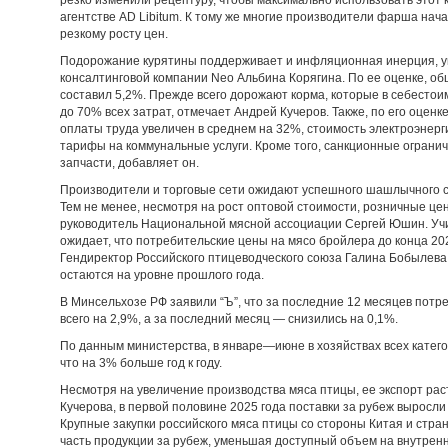
резко изменили рецептуру, чтобы максимально использовать этот к
агентстве AD Libitum. К тому же многие производители фарша нача
резкому росту цен.
Подорожание курятины поддерживает и инфляционная инерция, у
консалтинговой компании Neo Альбина Корягина. По ее оценке, общ
составил 5,2%. Прежде всего дорожают корма, которые в себесто
до 70% всех затрат, отмечает Андрей Кучеров. Также, по его оценк
оплаты труда увеличен в среднем на 32%, стоимость электроэнерг
тарифы на коммунальные услуги. Кроме того, санкционные ограни
запчасти, добавляет он.
Производители и торговые сети ожидают успешного шашлычного 
Тем не менее, несмотря на рост оптовой стоимости, розничные це
руководитель Национальной мясной ассоциации Сергей Юшин. Учи
ожидает, что потребительские цены на мясо бройлера до конца 20
Гендиректор Российского птицеводческого союза Галина Бобылева 
остаются на уровне прошлого года.
В Минсельхозе РФ заявили “Ъ”, что за последние 12 месяцев потр
всего на 2,9%, а за последний месяц — снизились на 0,1%.
По данным министерства, в январе—июне в хозяйствах всех катего
что на 3% больше год к году.
Несмотря на увеличение производства мяса птицы, ее экспорт рас
Кучерова, в первой половине 2025 года поставки за рубеж выросл
Крупные закупки российского мяса птицы со стороны Китая и стра
часть продукции за рубеж, уменьшая доступный объем на внутренн