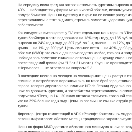
На середину июля средняя оптовая стоимость курятины выросла на
40% — наблюдается у фарша механической обвалки, используемого 
полуфабрикатов. Цены на курятину и сырье на ее основе растут из
переключились на этот вид мяса, стремясь заместить дорожающую
себестоимости.
Как следует из имеющегося у “Ъ” еженедельного мониторинга NTec
тушка бройлера в опте подорожала на 18% год к году, до 185 руб. за
выросла на 24% год к году, до 307 руб. за 1 кг, голени — на 12%, до 
крыла — на 1%, до 200 руб. Цены сильнее всего — на 40%, до 98 р
обвалки (ММО): это сырье для производства колбас, сосисок и пол
наблюдалось заметное снижение оптовых цен на курицу, связанно
после эпидемий гриппа (см. “Ъ” от 21 марта). Крупные производи
«Черкизово» — не ответили на вопросы “Ъ”.
В последние несколько месяцев на мясном рынке цены растут в св
свинина, и потребители переключились на мясо бройлера, стоимост
спроса, говорит директор по аналитике NTech Леонид Ардалионов. 
начала дорожать курятина, и потребители переключились на свинину
подсчетам NTech, на 14—20 июля оптовая стоимость товарной свини
что на 39% больше год к году. Цены на различные свиные отруба 
тушки.
Директор Центра компетенций в АПК «Рексофт Консалтинг» Андрей
сезонным фактором: «Летние месяцы традиционно характеризую
Цены на фарш ММО достигли абсолютного минимума в начале теку