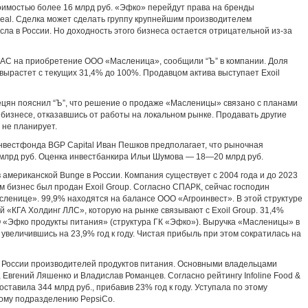
оимостью более 16 млрд руб. «Эфко» перейдут права на бренды
deal. Сделка может сделать группу крупнейшим производителем
ла в России. Но доходность этого бизнеса остается отрицательной из-за
АС на приобретение ООО «Масленица», сообщили “Ъ” в компании. Доля
и вырастет с текущих 31,4% до 100%. Продавцом актива выступает Exoil
ецян пояснил “Ъ”, что решение о продаже «Масленицы» связано с планами
бизнесе, отказавшись от работы на локальном рынке. Продавать другие
 не планирует.
вестфонда BGP Capital Иван Пешков предполагает, что рыночная
лрд руб. Оценка инвестбанкира Ильи Шумова — 18—20 млрд руб.
мериканской Bunge в России. Компания существует с 2004 года и до 2023
м бизнес был продан Exoil Group. Согласно СПАРК, сейчас господин
сленице». 99,9% находятся на балансе ООО «Агроинвест». В этой структуре
 «КГА Холдинг ЛЛС», которую на рынке связывают с Exoil Group. 31,4%
О «Эфко продукты питания» (структура ГК «Эфко»). Выручка «Масленицы» в
, увеличившись на 23,9% год к году. Чистая прибыль при этом сократилась на
 России производителей продуктов питания. Основными владельцами
 Евгений Ляшенко и Владислав Романцев. Согласно рейтингу Infoline Food &
составила 344 млрд руб., прибавив 23% год к году. Уступала по этому
кому подразделению PepsiCo.