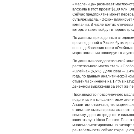
«Масленица» развивает маслоэкстр
вложила в этот проект $130 млн. Эл
Сейчас предприятие может перераба
бутылок масла. «Эфко» планирует ув
компании. В числе других ключевы
которые также войдут в периметр с
По данным, приведенным в годовом
произведенной в России бутилиров
после добавления к ним «Олейны» и
марки компания планирует выпуска
По данным исследовательской комп
растительного масла стали «Слобод
«Олейна» (6,6%). Доля Ideal — 1,4
года, по данным аналитической ко
отметили снижение на 1,4% в натур
денежном выражении за этот же пе
Производство подсолнечного масла 
подсчитали в консалтинговом агент
Аналитики отмечают, что маржинал
стоимости сырья и роста экспортны
семечку, дорогих кредитов и сильн
констатирует Иван Пешков. По его 
многом ориентированы на экспорт в 
рентабельности сейчас сокращаются 