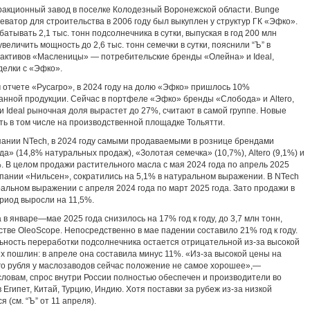
акционный завод в поселке Колодезный Воронежской области. Bunge
еватор для строительства в 2006 году был выкуплен у структур ГК «Эфко».
тывать 2,1 тыс. тонн подсолнечника в сутки, выпуская в год 200 млн
еличить мощность до 2,6 тыс. тонн семечки в сутки, пояснили “Ъ” в
х активов «Масленицы» — потребительские бренды «Олейна» и Ideal,
делки с «Эфко».
 отчете «Русагро», в 2024 году на долю «Эфко» пришлось 10%
анной продукции. Сейчас в портфеле «Эфко» бренды «Слобода» и Altero,
 Ideal рыночная доля вырастет до 27%, считают в самой группе. Новые
ть в том числе на производственной площадке Тольятти.
ании NTech, в 2024 году самыми продаваемыми в рознице брендами
а» (14,8% натуральных продаж), «Золотая семечка» (10,7%), Altero (9,1%) и
%. В целом продажи растительного масла с мая 2024 года по апрель 2025
мпании «Нильсен», сократились на 5,1% в натуральном выражении. В NTech
альном выражении с апреля 2024 года по март 2025 года. Зато продажи в
риод выросли на 11,5%.
в январе—мае 2025 года снизилось на 17% год к году, до 3,7 млн тонн,
стве OleoScope. Непосредственно в мае падении составило 21% год к году.
ьность переработки подсолнечника остается отрицательной из-за высокой
х пошлин: в апреле она составила минус 11%. «Из-за высокой цены на
ого рубля у маслозаводов сейчас положение не самое хорошее»,—
словам, спрос внутри России полностью обеспечен и производители во
Египет, Китай, Турцию, Индию. Хотя поставки за рубеж из-за низкой
(см. “Ъ” от 11 апреля).