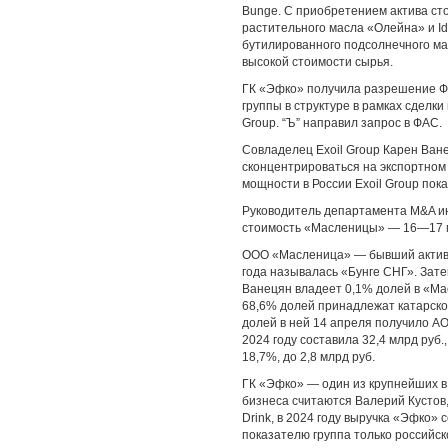
Bunge. С приобретением актива ст
растительного масла «Олейна» и I
бутилированного подсолнечного мас
высокой стоимости сырья.
ГК «Эфко» получила разрешение Ф
группы в структуре в рамках сделк
Group. “Ъ” направил запрос в ФАС.
Совладелец Exoil Group Карен Ван
сконцентрироваться на экспортном 
мощности в России Exoil Group пока
Руководитель департамента M&A ин
стоимость «Масленицы» — 16—17 м
ООО «Масленица» — бывший актив а
года называлась «Бунге СНГ». Зате
Ванецян владеет 0,1% долей в «Ма
68,6% долей принадлежат катарской
долей в ней 14 апреля получило А
2024 году составила 32,4 млрд руб.
18,7%, до 2,8 млрд руб.
ГК «Эфко» — один из крупнейших в
бизнеса считаются Валерий Кустов,
Drink, в 2024 году выручка «Эфко» 
показателю группа только российс