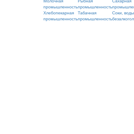
Молочная
Рыбная
Сахарная
промышленность
промышленность
промышле
Хлебопекарная
Табачная
Соки, воды
промышленность
промышленность
безалкого