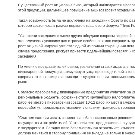
Существенный рост акцизов на пиво, который наблюдается в посл
этой продукции. Дальнейшее повышение акцизов грозит уходом час
Такая возможность была не исключена на заседании Совета по ра
которое состоялось в рамках первого отраслевого форума "Пиво Ро
"Участники заседания в числе других обсудили вопросы акцизной п
экономических условиях для отрасли особенно важно сохранить п
рост акцизной нагрузки уже стал одной из причин сокращения легал
случае продолжения, рискует привести к дальнейшим потерям", - г
заседания.
По мнению представителей рынка, увеличение ставок акциза, в то
пивоваренной продукции, стимулирует уход производителей в тень
сдерживает инвестиции и приводит к существенным экономическим
рынка.
Согласно пресс-релизу, пивоваренные предприятия уплатили за 20
региональные бюджеты, сохранив статус крупнейших налогоплате
рабочее место в пивоварении создает 10-12 рабочих мест в смежны
переработку, производство упаковки, логистику, транспорт, торговли
"Считаем важным искать совместные сбалансированные решения,
государства и потребителей. У отрасли есть предложения по улуч
с государством. Сегодня пиво-безалкогольная отрасль испытывает
должно меняться в сторону понимания ее вклада не только в эконом