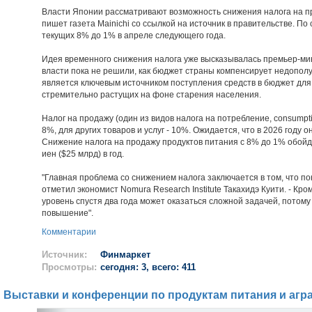
Власти Японии рассматривают возможность снижения налога на пр
пишет газета Mainichi со ссылкой на источник в правительстве. По
текущих 8% до 1% в апреле следующего года.
Идея временного снижения налога уже высказывалась премьер-ми
власти пока не решили, как бюджет страны компенсирует недопол
является ключевым источником поступления средств в бюджет дл
стремительно растущих на фоне старения населения.
Налог на продажу (один из видов налога на потребление, consumpti
8%, для других товаров и услуг - 10%. Ожидается, что в 2026 году
Снижение налога на продажу продуктов питания с 8% до 1% обойд
иен ($25 млрд) в год.
"Главная проблема со снижением налога заключается в том, что пок
отметил экономист Nomura Research Institute Такахидэ Куити. - Кро
уровень спустя два года может оказаться сложной задачей, потому
повышение".
Комментарии
Источник:
Финмаркет
Просмотры:
сегодня: 3, всего: 411
Выставки и конференции по продуктам питания и агр