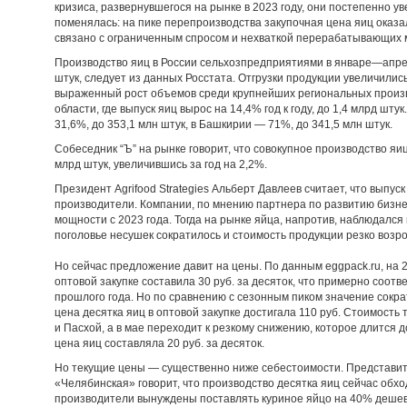
кризиса, развернувшегося на рынке в 2023 году, они постепенно у
поменялась: на пике перепроизводства закупочная цена яиц оказа
связано с ограниченным спросом и нехваткой перерабатывающих
Производство яиц в России сельхозпредприятиями в январе—апрел
штук, следует из данных Росстата. Отгрузки продукции увеличились
выраженный рост объемов среди крупнейших региональных произ
области, где выпуск яиц вырос на 14,4% год к году, до 1,4 млрд шту
31,6%, до 353,1 млн штук, в Башкирии — 71%, до 341,5 млн штук.
Собеседник “Ъ” на рынке говорит, что совокупное производство яи
млрд штук, увеличившись за год на 2,2%.
Президент Agrifood Strategies Альберт Давлеев считает, что выпу
производители. Компании, по мнению партнера по развитию бизн
мощности с 2023 года. Тогда на рынке яйца, напротив, наблюдался
поголовье несушек сократилось и стоимость продукции резко возро
Но сейчас предложение давит на цены. По данным eggpack.ru, на 
оптовой закупке составила 30 руб. за десяток, что примерно соот
прошлого года. Но по сравнению с сезонным пиком значение сокра
цена десятка яиц в оптовой закупке достигала 110 руб. Стоимос
и Пасхой, а в мае переходит к резкому снижению, которое длится д
цена яиц составляла 20 руб. за десяток.
Но текущие цены — существенно ниже себестоимости. Представит
«Челябинская» говорит, что производство десятка яиц сейчас обход
производители вынуждены поставлять куриное яйцо на 40% деше