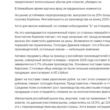
предполагает колоссальные убытки для отрасли, убежден он.
В ближайшее время картина вряд ли кардинально изменится.
На рынке устойчивое перепроизводство: выпускается на 20% боль
госпожа Корягина. Рентабельность их производства на конец 2025 
Хотя для многих компаний, по словам собеседников “Ъ” на птицево
На это накладывается ограниченный спрос со стороны переработ
Константин Корнеев считает, что еще несколько лет назад излишк
каналы без заметного давления на цены. Возможности самих пти
переработки ограниченны. Господин Давлеев говорит, что в России
производителей, остальные игроки — небольшие компании.
Активно продавать яйца за границу у российских производителей п
рынка, совокупный экспорт в январе—апреле 2026 года составил 100
эквивалентно 0,7% объема производства. Основные поставки приш
Киргизию. Столовые яйца никогда не были сильным направлением э
продукция, констатируют в AD Libitum.
Давит на поставки также укрепление рубля: за счет этого снижает
рубежом, говорит господин Корнеев. Представитель «Чикской» и «Ч
Среднюю Азию осложняет рост производства яиц местными птицев
продукцию стало отправлять сложнее из-за геополитических факто
Импортеров российский рынок яиц, впрочем, тоже не привлекает. 
апреле, по данным участников рынка, сократились на 16,5%, до 22
это с перепроизводством яиц внутри страны. Хотя вскоре ситуаци