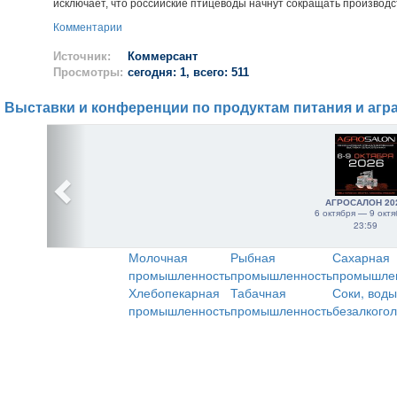
исключает, что российские птицеводы начнут сокращать производс
Комментарии
Источник:
Коммерсант
Просмотры:
сегодня: 1, всего: 511
Выставки и конференции по продуктам питания и агр
АГРОСАЛОН 20
6 октября — 9 октя
23:59
Молочная
Рыбная
Сахарная
промышленность
промышленность
промышле
Хлебопекарная
Табачная
Соки, воды
промышленность
промышленность
безалкого