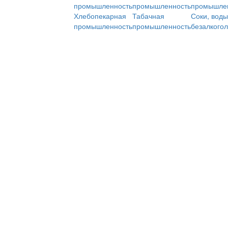
промышленность
промышленность
промышле
Хлебопекарная
Табачная
Соки, воды
промышленность
промышленность
безалкого