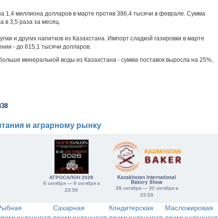
 на 1,4 миллиона долларов в марте против 386,4 тысячи в феврале. Сумма
а в 3,5 раза за месяц.
упки и других напитков из Казахстана. Импорт сладкой газировки в марте
нии - до 615,1 тысячи долларов.
 больше минеральной воды из Казахстана - сумма поставок выросла на 25%,
438
тания и аграрному рынку
АГРОСАЛОН 2026
Kazakhstan International
Bakery Show
6 октября — 9 октября в
28 октября — 30 октября в
23:59
23:59
Рыбная
Сахарная
Кондитерская
Масложировая
промышленность
промышленность
промышленность
промышленност