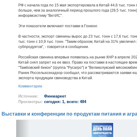
РФ с начала года по 15 мая экспортировала в Китай 44,6 тыс. тонн 
больше, чем за аналогичный период прошлого года (28,5 тыс. тонн
информсистему "ВетИС".
Эти показатели включают поставки в Гонконг.
В частности, экспорт свинины вырос до 23 тыс. тонн с 17,6 тыс. тон
тыс. тонн с 10,9 тыс. тонн. "Таким образом, Китай на 31% увеличил 
субпродуктов", - говорится в сообщении.
Российская свинина впервые появилась на рынке КНР в апреле 2024
Китай снял запрет на ее ввоз. Право на поставки в настоящее вре
"Тамбовский бекон" (группа "Русагро") и "Великолукский мясокомби
Ранее Россельхознадзор сообщал, что рассматриваются заявки ещ
экспорта продукции свиноводства в Китай.
Комментарии
Источник:
Финмаркет
Просмотры:
сегодня: 1, всего: 484
Выставки и конференции по продуктам питания и агр