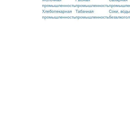
промышленность
промышленность
промышле
Хлебопекарная
Табачная
Соки, воды
промышленность
промышленность
безалкого