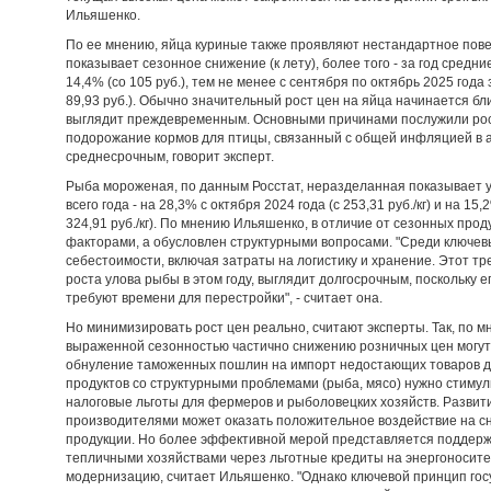
Ильяшенко.
По ее мнению, яйца куриные также проявляют нестандартное пове
показывает сезонное снижение (к лету), более того - за год средн
14,4% (со 105 руб.), тем не менее с сентября по октябрь 2025 года 
89,93 руб.). Обычно значительный рост цен на яйца начинается бл
выглядит преждевременным. Основными причинами послужили рос
подорожание кормов для птицы, связанный с общей инфляцией в а
среднесрочным, говорит эксперт.
Рыба мороженая, по данным Росстат, неразделанная показывает у
всего года - на 28,3% с октября 2024 года (с 253,31 руб./кг) и на 15,
324,91 руб./кг). По мнению Ильяшенко, в отличие от сезонных прод
факторами, а обусловлен структурными вопросами. "Среди ключев
себестоимости, включая затраты на логистику и хранение. Этот т
роста улова рыбы в этом году, выглядит долгосрочным, поскольку 
требуют времени для перестройки", - считает она.
Но минимизировать рост цен реально, считают эксперты. Так, по м
выраженной сезонностью частично снижению розничных цен могут
обнуление таможенных пошлин на импорт недостающих товаров д
продуктов со структурными проблемами (рыба, мясо) нужно стиму
налоговые льготы для фермеров и рыболовецких хозяйств. Разви
производителями может оказать положительное воздействие на сн
продукции. Но более эффективной мерой представляется поддерж
тепличными хозяйствами через льготные кредиты на энергоносител
модернизацию, считает Ильяшенко. "Однако ключевой принцип гос