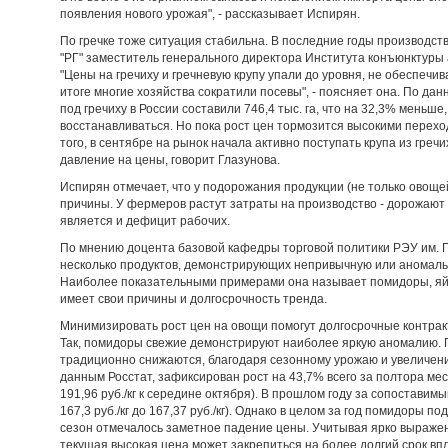
появления нового урожая", - рассказывает Испирян.
По гречке тоже ситуация стабильна. В последние годы производс
"РГ" заместитель генерального директора Института конъюнктуры 
"Цены на гречиху и гречневую крупу упали до уровня, не обеспечи
итоге многие хозяйства сократили посевы", - поясняет она. По да
под гречиху в России составили 746,4 тыс. га, что на 32,3% меньше
восстанавливаться. Но пока рост цен тормозится высокими перех
того, в сентябре на рынок начала активно поступать крупа из гречи
давление на цены, говорит Глазунова.
Испирян отмечает, что у подорожания продукции (не только овоще
причины. У фермеров растут затраты на производство - дорожают 
является и дефицит рабочих.
По мнению доцента базовой кафедры торговой политики РЭУ им. Г
несколько продуктов, демонстрирующих непривычную или аномальн
Наиболее показательными примерами она называет помидоры, яй
имеет свои причины и долгосрочность тренда.
Минимизировать рост цен на овощи помогут долгосрочные контра
Так, помидоры свежие демонстрируют наиболее яркую аномалию. П
традиционно снижаются, благодаря сезонному урожаю и увеличени
данным Росстат, зафиксирован рост на 43,7% всего за полтора меся
191,96 руб./кг к середине октября). В прошлом году за сопоставимы
167,3 руб./кг до 167,37 руб./кг). Однако в целом за год помидоры 
сезон отмечалось заметное падение цены. Учитывая ярко выражен
текущая высокая цена может закрепиться на более долгий срок впл