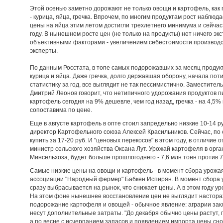
Этой осенью заметно дорожают не только овощи и картофель, как 
- курица, яйца, гречка. Впрочем, по многим продуктам рост наблюд
цены на яйца этим летом достигли трехлетнего минимума и сейча
году. В нынешнем росте цен (не только на продукты) нет ничего э
объективными факторами - увеличением себестоимости производст
эксперты.
По данным Росстата, в топе самых подорожавших за месяц продукт
курица и яйца. Даже гречка, долго державшая оборону, начала пот
статистику за год, все выглядит не так пессимистично. Заместите
Дмитрий Леонов говорит, что нетипичного удорожания продуктов пи
картофель сегодня на 9% дешевле, чем год назад, гречка - на 4,5
сопоставима по цене.
Еще в августе картофель в опте стоил запредельно низкие 10-14 ру
директор Картофельного союза Алексей Красильников. Сейчас, по е
купить за 17-20 руб. И "ценовых перекосов" в этом году, в отличие 
министр сельского хозяйства Оксана Лут. Урожай картофеля в орга
Минсельхоза, будет больше прошлогоднего - 7,6 млн тонн против 7
Самые низкие цены на овощи и картофель - в момент сбора урожая,
ассоциации "Народный фермер" Бабкен Испирян. В момент сбора
сразу выбрасывается на рынок, что снижает цены. А в этом году у
На этом фоне нынешнее восстановление цен не выглядит настораж
подорожание картофеля и овощей - обычное явление: аграрии зак
несут дополнительные затраты. "До декабря обычно цены растут, 
а по весне с исчерпанием запасов и появлением импорта цены сно