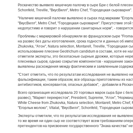
Роскачество выявило кишечную палочку в сыре Бри с белой плесенью
Schonfeld, Treville, "ВкусВилл", Metro Chef, "Городецкая сыроварн
"Наличие кишечной палочки выявлено в сырах под марками "Егорлык мо
"ВкусВилл", Metro Chef, "Городецкая сыроварня". Присутствие этой
недопустимо и говорит о нарушении санитарных норм", - говорится
Проблемы с маркировкой обнаружили во французском сыре "Fromage
на развес без даты изготовления, срока годности и данных об импо
Zhukovka, "Атон", Natura selection, Montarell, Treville, "Городецкая
использование плесени Geotrichum candidum в составе, хотя ее н
отметили эксперты, это безопасные сырные дрожжи, которые нер
плесневых сыров, однако сокрытие компонентов - нарушение законод
выявлены расхождения между фактическим и заявленным содержан
"Стоит отметить, что по результатам исследования не выявлено н
фальсификации, таким образом, все образцы приготовлены из нас
антибиотиков, консервантов, опасных добавок", - добавили в Роска
Всего организация исследовала 20 торговых марок сыра Бри с бело
развес), "Маркет перекресток", President, Supreme, "Атон", "Норманд
White Cheese from Zhukovka, Natura selection, Montarell, Metro Chef, 
"Егорлык молоко", Vitalat, "ВкусВилл", Schonfeld, "Городецкая сыровар
Эксперты отметили, что по результатам исследования не выявлено
то же время ни один сыр не соответствует всем требованиям опе
претендентов на присвоение государственного "Знака качества" не