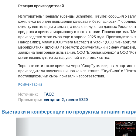
Реакция производителей
Изготовитель "Тревиль" (бренды Schonfeld, Treville) сообщил о за
комплекса мер для повышения качества и безопасности. "Городец
очистку вентиляции и смывы, а после получения данных Роскачес
средства и привела маркировку в соответствие. Производитель "Мил
производство этого сыра еще в апреле 2025 года. Производители т
Панорамик"), Vitalat (ООО "Мега мастер") и "Атон" (ООО "Ренард")
мероприятиях, включая пересмотр документации и смену упаковки
заявки на повторные испытания. ООО "Егорлык молоко" и ООО "Ко
могли возникнуть из-за нарушений в торговых сетях.
Торговые сети также приняли меры."Спар" утилизировал партию с
производителя пояснения и новые испытания. "ВкусВилл" и "Лента
поставщиков, чьи сыры показали несоответствия.
Комментарии
Источник:
ТАСС
Просмотры:
сегодня: 2, всего: 5320
Выставки и конференции по продуктам питания и агр