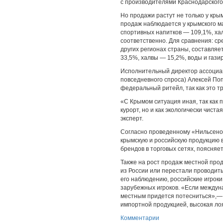
с производителями Краснодарского 
Но продажи растут не только у кры
продаж наблюдается у крымского ма
спортивных напитков — 109,1%, ха
соответственно. Для сравнения: сре
других регионах страны, составляе
33,5%, халвы — 15,2%, воды и гази
Исполнительный директор ассоциа
повседневного спроса) Алексей По
федеральный ритейл, так как это т
«С Крымом ситуация иная, так как 
курорт, но и как экологически чис
эксперт.
Согласно проведенному «Нильсеном
крымскую и российскую продукцию в
брендов в торговых сетях, поясняе
Также на рост продаж местной прод
из России или перестали проводить
его наблюдению, российские игроки
зарубежных игроков. «Если междун
местным придется потесниться»,— 
импортной продукцией, высокая лоя
Комментарии