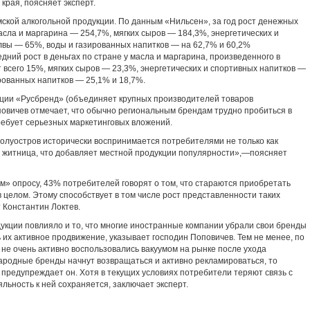
края, поясняет эксперт.
мской алкогольной продукции. По данным «Нильсен», за год рост денежных
сла и маргарина — 254,7%, мягких сыров — 184,3%, энергетических и
лвы — 65%, воды и газированных напитков — на 62,7% и 60,2%
дний рост в деньгах по стране у масла и маргарина, произведенного в
т всего 15%, мягких сыров — 23,3%, энергетических и спортивных напитков —
рованных напитков — 25,1% и 18,7%.
ции «Русбренд» (объединяет крупных производителей товаров
повичев отмечает, что обычно региональным брендам трудно пробиться в
ребует серьезных маркетинговых вложений.
полуостров исторически воспринимается потребителями не только как
тая житница, что добавляет местной продукции популярности»,—поясняет
» опросу, 43% потребителей говорят о том, что стараются приобретать
 целом. Этому способствует в том числе рост представленности таких
т Константин Локтев.
укции повлияло и то, что многие иностранные компании убрали свои бренды
 их активное продвижение, указывает господин Поповичев. Тем не менее, по
 не очень активно воспользовались вакуумом на рынке после ухода
ародные бренды начнут возвращаться и активно рекламироваться, то
предупреждает он. Хотя в текущих условиях потребители теряют связь с
льность к ней сохраняется, заключает эксперт.