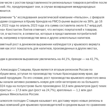
том числе с ростом представленности региональных товаров в ритейле после
ний. Но, предупреждают они, в случае возвращения международных
менится.
оряжении “Ъ” исследования аналитической компании «Нильсен», с февраля
родажи созданных в Крыму брендов на FMCG-рынке выросли на 38%, до 16
 2022 года по апрель 2023 года эта сумма составляла около 8,7 млрд руб.
а» Константин Локтев отмечает, что интерес покупателей к товарам,
я, в частности, в сегментах, которые в представлении потребителей
м, например в производстве вина и других алкогольных напитков.
аметный рост в денежном выражении наблюдается у крымского вермута
емя как этот показатель для напитков, произведенных в других местах,
дки в денежном выражении увеличились на 44,1%, бренди — на 41,7%,
l Александра Ставцева, Крым является вторым регионом России по
ибуции вина, уступая по производству только Краснодарскому краю, где
акой продукции. По его словам, рост производства крымского игристого вина
лы начали активно развивать новую для себя категорию из-за большего
2024 года на полуострове было произведено 32,6 млн декалитров (дал) тихих
 игристых — 17,6 млн дал (рост на 24,7%), крепленых — 1,1 млн дал
 данных Минсельхоза России.
алкоголя господин Ставцев называет его доставку через новые регионы в
овых компаний для крымских производителей в среднем выше по сравнению