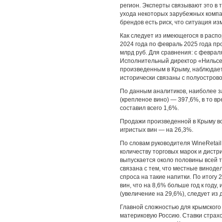
регион. Эксперты связывают это в 
ухода некоторых зарубежных компа
брендов есть риск, что ситуация из
Как следует из имеющегося в расп
2024 года по февраль 2025 года п
млрд руб. Для сравнения: с февраля
Исполнительный директор «Нильсен
произведенным в Крыму, наблюдаетс
исторически связаны с полуострово
По данным аналитиков, наиболее з
(крепленое вино) — 397,6%, в то вр
составил всего 1,6%.
Продажи произведенной в Крыму во
игристых вин — на 26,3%.
По словам руководителя WineRetai
количеству торговых марок и дистр
выпускается около половины всей т
связана с тем, что местные виноде
спроса на такие напитки. По итогу 
вин, что на 8,6% больше год к году,
(увеличение на 29,6%), следует из
Главной сложностью для крымского 
материковую Россию. Ставки страх