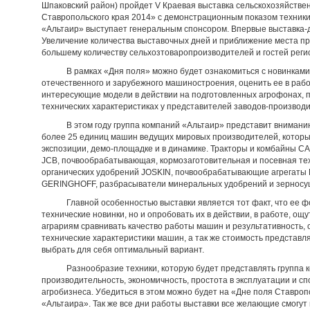
Шпаковский район) пройдет V Краевая выставка сельскохозяйстве
Ставропольского края 2014» с демонстрационным показом техники 
«Альтаир» выступает генеральным спонсором. Впервые выставка-д
Увеличение количества выставочных дней и приближение места пр
большему количеству сельхозтоваропроизводителей и гостей реги
В рамках «Дня поля» можно будет ознакомиться с новинками 
отечественного и зарубежного машиностроения, оценить ее в рабо
интересующие модели в действии на подготовленных агрофонах,
технических характеристиках у представителей заводов-производи
В этом году группа компаний «Альтаир» представит вниманию г
более 25 единиц машин ведущих мировых производителей, которы
экспозиции, демо-площадке и в динамике. Тракторы и комбайны CA
JCB, почвообрабатывающая, кормозаготовительная и посевная те
органических удобрений JOSKIN, почвообрабатывающие агрегат
GERINGHOFF, разбрасыватели минеральных удобрений и зернос
Главной особенностью выставки является тот факт, что ее фор
технические новинки, но и опробовать их в действии, в работе, ощ
аграриям сравнивать качество работы машин и результативность, 
технические характеристики машин, а так же стоимость представля
выбрать для себя оптимальный вариант.
Разнообразие техники, которую будет представлять группа ко
производительность, экономичность, простота в эксплуатации и 
агробизнеса. Убедиться в этом можно будет на «Дне поля Ставроп
«Альтаира». Так же все дни работы выставки все желающие смогу