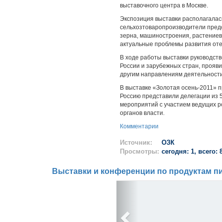
выставочного центра в Москве.
Экспозиция выставки располагалась
сельхозтоваропроизводители предс
зерна, машиностроения, растениево
актуальные проблемы развития оте
В ходе работы выставки руководст
России и зарубежных стран, прояв
другим направлениям деятельности
В выставке «Золотая осень-2011» п
Россию представили делегации из 
мероприятий с участием ведущих ро
органов власти.
Комментарии
Источник:
ОЗК
Просмотры:
сегодня: 1, всего: 
Выставки и конференции по продуктам пи