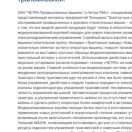
ОАО "ЧЕТРА-Промышленные машины" («Четра-ПМ») - специализир
представляющая интересы предприятий "Концерна "Трактор-ные з
обслуживания промышленных и дорожно-строительных машин – о
о том, что все модели данной продукции будут теперь в обязател
модернизированной коробкой передач для нового поколения пром
электрогидравлическим управлением. Серийный выпуск коробок за
машиностроительную группу «Концерн «Тракторные заводы). Новы
значительно облегчат ра-боту оператора машины, повысят произв
вавшиеся на выставках опытные образцы модернизированных маш
пристальный интерес у посетителей. Использование джойстика и 
морально устаревших рычагов поднимает технику «ЧЕТРА» на новы
на рынке машин. Главной особенностью модернизации системы уп
внедрение пропорциональных электромагнитных клапанов, заменив
трактора к блоку трансмиссии идут не рычаги и тяги, как было преж
блока управления, джойстика и педали тормоза передается элект
клапаны гидроаппаратуры управления трансмиссией. Несомненный
легкость управления ма-шиной. Автоматизация процессов управле
трактора, а улучшенная герметичность кабины из-за отсутствия т
кабины и сделать работу оператора более комфортной в экстрема
Модернизированные коробки передач более просты в изготовлении
применение новых уплотнений в значительной степени снижает ут
возможным после капитального обновления производства, его о
Yamazaki MAZAK, позволяющем изготавливать детали со стабильн
ресурса гидросистем управления трансмиссией и навесным оборуд