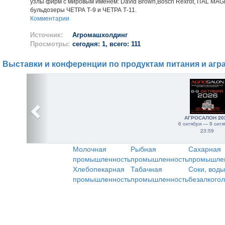
узлы фирм с мировым именем: David Brown,Bosch Rexrot, ITAL MA
бульдозеры ЧЕТРА Т-9 и ЧЕТРА Т-11.
Комментарии
Источник:
Агромашхолдинг
Просмотры:
сегодня: 1, всего: 111
Выставки и конференции по продуктам питания и агр
АГРОСАЛОН 20
6 октября — 9 октя
23:59
Молочная
Рыбная
Сахарная
промышленность
промышленность
промышле
Хлебопекарная
Табачная
Соки, воды
промышленность
промышленность
безалкого