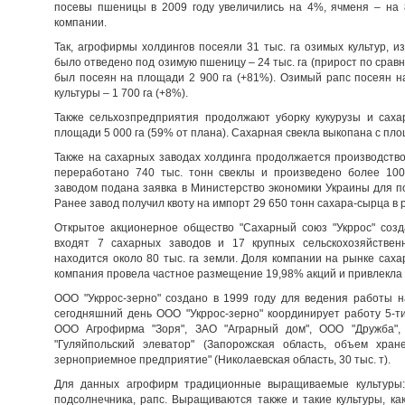
посевы пшеницы в 2009 году увеличились на 4%, ячменя – на
компании.
Так, агрофирмы холдингов посеяли 31 тыс. га озимых культур, 
было отведено под озимую пшеницу – 24 тыс. га (прирост по срав
был посеян на площади 2 900 га (+81%). Озимый рапс посеян н
культуры – 1 700 га (+8%).
Также сельхозпредприятия продолжают уборку кукурузы и саха
площади 5 000 га (59% от плана). Сахарная свекла выкопана с пло
Также на сахарных заводах холдинга продолжается производство
переработано 740 тыс. тонн свеклы и произведено более 100
заводом подана заявка в Министерство экономики Украины для п
Ранее завод получил квоту на импорт 29 650 тонн сахара-сырца в 
Открытое акционерное общество "Сахарный союз "Укррос" созд
входят 7 сахарных заводов и 17 крупных сельскохозяйствен
находится около 80 тыс. га земли. Доля компании на рынке сахар
компания провела частное размещение 19,98% акций и привлекла 2
ООО "Укррос-зерно" создано в 1999 году для ведения работы н
сегодняшний день ООО "Укррос-зерно" координирует работу 5-ти
ООО Агрофирма "Зоря", ЗАО "Аграрный дом", ООО "Дружба",
"Гуляйпольский элеватор" (Запорожская область, объем хра
зерноприемное предприятие" (Николаевская область, 30 тыс. т).
Для данных агрофирм традиционные выращиваемые культуры: п
подсолнечника, рапс. Выращиваются также и такие культуры, как 