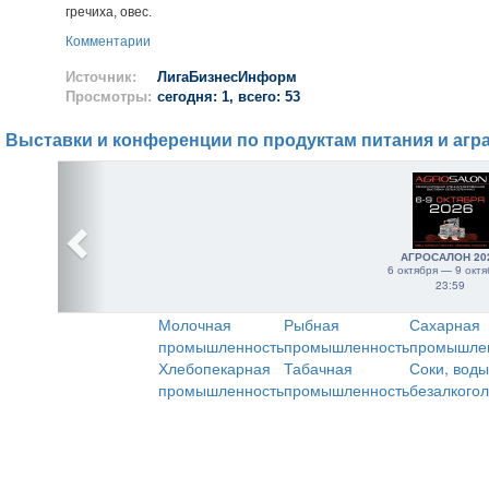
гречиха, овес.
Комментарии
Источник:
ЛигаБизнесИнформ
Просмотры:
сегодня: 1, всего: 53
Выставки и конференции по продуктам питания и агр
АГРОСАЛОН 20
6 октября — 9 октя
23:59
Молочная
Рыбная
Сахарная
промышленность
промышленность
промышле
Хлебопекарная
Табачная
Соки, воды
промышленность
промышленность
безалкого