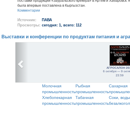
поставки продукции «Зауральского крекера» в Артем и Хабаровск. 
была впервые поставлена в Кыргызстан.
Комментарии
Источник:
ПАВА
Просмотры:
сегодня: 1, всего: 112
Выставки и конференции по продуктам питания и агр
АГРОСАЛОН 20
6 октября — 9 октя
23:59
Молочная
Рыбная
Сахарная
промышленность
промышленность
промышле
Хлебопекарная
Табачная
Соки, воды
промышленность
промышленность
безалкого