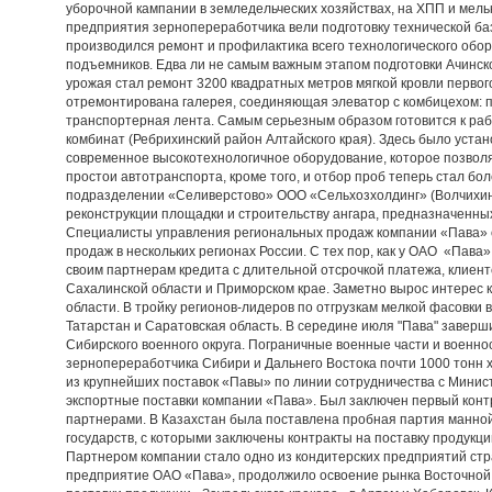
уборочной кампании в земледельческих хозяйствах, на ХПП и мел
предприятия зернопереработчика вели подготовку технической баз
производился ремонт и профилактика всего технологического обор
подъемников. Едва ли не самым важным этапом подготовки Ачинск
урожая стал ремонт 3200 квадратных метров мягкой кровли первог
отремонтирована галерея, соединяющая элеватор с комбицехом: п
транспортерная лента. Самым серьезным образом готовится к раб
комбинат (Ребрихинский район Алтайского края). Здесь было уста
современное высокотехнологичное оборудование, которое позволя
простои автотранспорта, кроме того, и отбор проб теперь стал бо
подразделении «Селиверстово» ООО «Сельхозхолдинг» (Волчихинс
реконструкции площадки и строительству ангара, предназначенны
Специалисты управления региональных продаж компании «Пава» 
продаж в нескольких регионах России. С тех пор, как у ОАО «Пав
своим партнерам кредита с длительной отсрочкой платежа, клиен
Сахалинской области и Приморском крае. Заметно вырос интерес 
области. В тройку регионов-лидеров по отгрузкам мелкой фасовки
Татарстан и Саратовская область. В середине июля "Пава" заверш
Сибирского военного округа. Пограничные военные части и военн
зернопереработчика Сибири и Дальнего Востока почти 1000 тонн х
из крупнейших поставок «Павы» по линии сотрудничества с Мини
экспортные поставки компании «Пава». Был заключен первый конт
партнерами. В Казахстан была поставлена пробная партия манно
государств, с которыми заключены контракты на поставку продукц
Партнером компании стало одно из кондитерских предприятий стр
предприятие ОАО «Пава», продолжило освоение рынка Восточной 