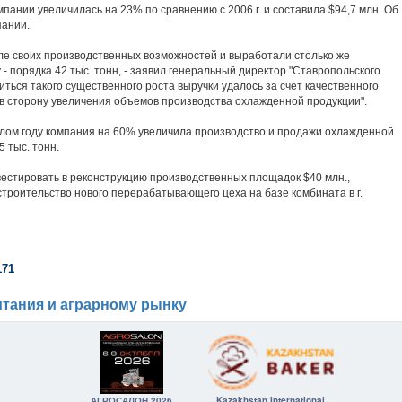
мпании увеличилась на 23% по сравнению с 2006 г. и составила $94,7 млн. Об
пании.
е своих производственных возможностей и выработали столько же
 - порядка 42 тыс. тонн, - заявил генеральный директор "Ставропольского
иться такого существенного роста выручки удалось за счет качественного
 сторону увеличения объемов производства охлажденной продукции".
ом году компания на 60% увеличила производство и продажи охлажденной
5 тыс. тонн.
стировать в реконструкцию производственных площадок $40 млн.,
строительство нового перерабатывающего цеха на базе комбината в г.
171
тания и аграрному рынку
АГРОСАЛОН 2026
Kazakhstan International