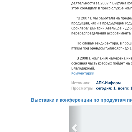
деятельности за 2007 г. Выручка ко
этом сообщили в пресс-службе ком
"В 2007 г. мы работали на предел
продукции, как и в предыдущем году
бройлера" Дмитрий Авельцов. - Доб
перераспределения ассортимента в
По словам гендиректора, в прошл
птицы под брендом "Благояр" - до 1
В 2008 г. компания намерена инве
основная часть которых пойдет на 
Благодарный.
Комментарии
Источник:
АПК-Информ
Просмотры:
сегодня: 1, всего: 
Выставки и конференции по продуктам пи