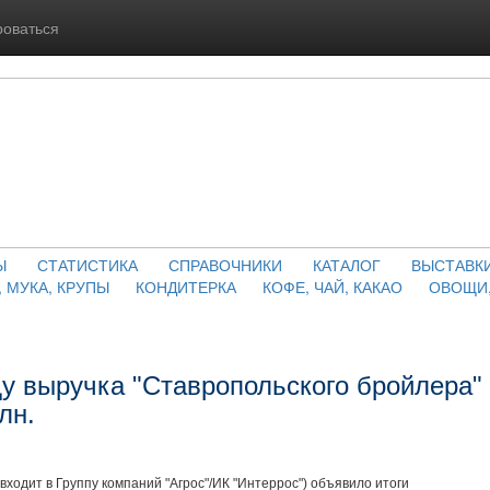
роваться
Ы
СТАТИСТИКА
СПРАВОЧНИКИ
КАТАЛОГ
ВЫСТАВК
, МУКА, КРУПЫ
КОНДИТЕРКА
КОФЕ, ЧАЙ, КАКАО
ОВОЩИ,
ду выручка "Ставропольского бройлера"
лн.
одит в Группу компаний "Агрос"/ИК "Интеррос") объявило итоги