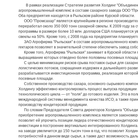
В рамках реализации Стратегии развития Холдинг "Объединен
агропромышленный комплекс в составе сахарного завода ООО "Пр
Оба предприятия находятся в Рыльском районе Курской области.
ООО "Промсахар" является крупнейшим в регионе производителем
переработал около 350 000 тонн сахарной свеклы. К 2009 году за
программы в размере более 10 млн. долларов США планируется у
свеклы на 50%. Кроме того, с 2008 года на предприятии планируе
ЗАО Агрофирма "Рыльская" в составе агропромышленного компл
гектаров позволяет в значительной степени обеспечить завод собс
Кроме того, Агрофирма "Рыльская" занимает в Курской области 
выращивание которых отведено более половины посевных площа
С целью минимизации рисков срыва поставок сырья для сахарно
логистических потоков, сокращения издержек и дальнейшего разв
разрабатывается инвестиционная программа, реализация которой у
посевные площади.
Собственное производство сахара, основного сырьевого компоне
Холдингу эффективно контролировать процесс выпуска продукции и
технологического цикла — от "поля" до готового изделия. Это в п
международной системы менеджмента качества ИСО, а также при
производству кондитерской продукции.
По словам Председателя Совета директоров Холдинга "Объедин
приобретение агропромышленного комплекса является закономерн
позволит ей упрочить позиции лидера отечественного кондитерск
инвестиции в построение вертикально интегрированного Холдинга.
на заводе увеличится до 150 тысяч тонн в год, что позволит Холд
потребностей в данном виде сырья, а также даст возможность да