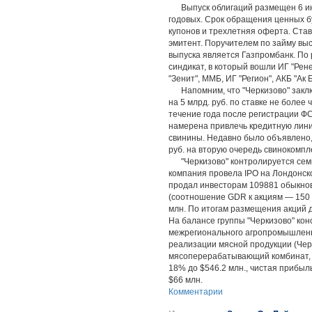
Выпуск облигаций размещен 6 июня
годовых. Срок обращения ценных б
купонов и трехлетняя оферта. Ставк
эмитент. Поручителем по займу вы
выпуска является Газпромбанк. По
синдикат, в который вошли ИГ "Рене
"Зенит", ММБ, ИГ "Регион", АКБ "А
Напомним, что "Черкизово" заклю
на 5 млрд. руб. по ставке не более
течение года после регистрации ФС
намерена привлечь кредитную лини
свинины. Недавно было объявлено,
руб. на вторую очередь свинокомпл
"Черкизово" контролируется семь
компания провела IPO на Лондонск
продал инвесторам 109881 обыкнове
(соотношение GDR к акциям — 150 к
млн. По итогам размещения акций д
На балансе группы "Черкизово" ко
межрегионального агропромышленно
реализации мясной продукции (Че
мясоперерабатывающий комбинат, "Б
18% до $546.2 млн., чистая прибыль
$66 млн.
Комментарии