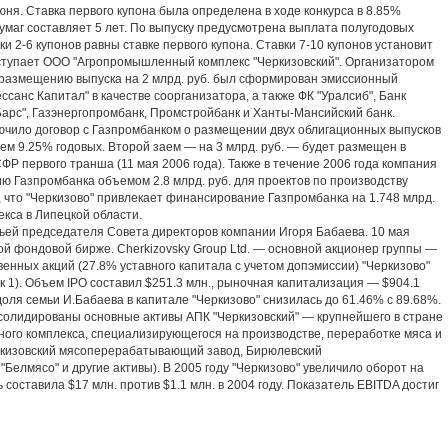
. Ставка первого купона была определена в ходе конкурса в 8.85%
умаг составляет 5 лет. По выпуску предусмотрена выплата полугодовых
и 2-6 купонов равны ставке первого купона. Ставки 7-10 купонов установит
ступает ООО "Агропромышленный комплекс "Черкизовский". Организатором
 размещению выпуска на 2 млрд. руб. был сформирован эмиссионный
ссанс Капитал" в качестве соорганизатора, а также ФК "Уралсиб", Банк
к Барс", Газэнергопромбанк, Промстройбанк и Ханты-Мансийский банк.
чило договор с Газпромбанком о размещении двух облигационных выпусков
 чем 9.25% годовых. Второй заем — на 3 млрд. руб. — будет размещен в
ФР первого транша (11 мая 2006 года). Также в течение 2006 года компания
ю Газпромбанка объемом 2.8 млрд. руб. для проектов по производству
 что "Черкизово" привлекает финансирование Газпромбанка на 1.748 млрд.
екса в Липецкой области.
ей председателя Совета директоров компании Игоря Бабаева. 10 мая
ой фондовой бирже. Cherkizovsky Group Ltd. — основной акционер группы —
нных акций (27.8% уставного капитала с учетом допэмиссии) "Черкизово"
 1). Объем IPO составил $251.3 млн., рыночная капитализация — $904.1
оля семьи И.Бабаева в капитале "Черкизово" снизилась до 61.46% с 89.68%.
нсолидированы основные активы АПК "Черкизовский" — крупнейшего в стране
го комплекса, специализирующегося на производстве, переработке мяса и
ркизовский мясоперерабатывающий завод, Бирюлевский
елмясо" и другие активы). В 2005 году "Черкизово" увеличило оборот на
 составила $17 млн. против $1.1 млн. в 2004 году. Показатель EBITDA достиг