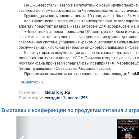
ПАО «Северсталь» ввело в эксплуатацию новый крупногабаритн
сталеплавильном производстве на Череповецком металлургическо
Грузоподъемность нового агрегата 70 тонн, длина более 34 мет
Кран будет использоваться для транспортировки, штабелирования
агрегату предстоит разворачивать заготовки для их обработки на 
«Инвестиции в проект превысили 160 млн. рублей. Ввод в эксплу
эффективность производства за счет увеличения грузоподъемности
современная система управления краном обеспечит максимальную 
обслуживании», - пояснил генеральный директор дивизиона «Севе
Конструкторская документация для нового крана подготовлена ц
машиностроительном центре «ССМ-Тяжмаш» (входят в дивизион «С
монтажу крана произвели специалисты предприятия «Череповецс
(входит в дивизион «Северсталь Российская сталь).
Программа по замене мостовых кранов на промплощадке ЧерМК с
Комментарии
Источник:
MetalTorg.Ru
Просмотры:
сегодня: 1, всего: 293
Выставки и конференции по продуктам питания и агр