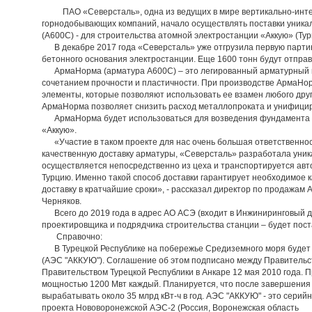
ПАО «Северсталь», одна из ведущих в мире вертикально-инте
горнодобывающих компаний, начало осуществлять поставки уника
(А600С) - для строительства атомной электростанции «Аккую» (Тур
В декабре 2017 года «Северсталь» уже отгрузила первую парти
бетонного основания электростанции. Еще 1600 тонн будут отправ
АрмаНорма (арматура А600С) – это легированный арматурный п
сочетанием прочности и пластичности. При производстве АрмаН
элементы, которые позволяют использовать ее взамен любого друг
АрмаНорма позволяет снизить расход металлопроката и унифици
АрмаНорма будет использоваться для возведения фундамента р
«Аккую».
«Участие в таком проекте для нас очень большая ответственнос
качественную доставку арматуры, «Северсталь» разработала уника
осуществляется непосредственно из цеха и транспортируется ав
Турцию. Именно такой способ доставки гарантирует необходимое к
доставку в кратчайшие сроки», - рассказал директор по продажа
Черняков.
Всего до 2019 года в адрес АО АСЭ (входит в Инжиниринговый д
проектировщика и подрядчика строительства станции – будет пост
Справочно:
В Турецкой Республике на побережье Средиземного моря будет 
(АЭС "АККУЮ"). Соглашение об этом подписано между Правительс
Правительством Турецкой Республики в Анкаре 12 мая 2010 года. П
мощностью 1200 Мвт каждый. Планируется, что после завершения
вырабатывать около 35 млрд кВт-ч в год. АЭС "АККУЮ" - это серий
проекта Нововоронежской АЭС-2 (Россия, Воронежская область