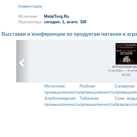
Комментарии
Источник:
MetalTorg.Ru
Просмотры:
сегодня: 1, всего: 328
Выставки и конференции по продуктам питания и агр
АГРОСАЛОН 20
6 октября — 9 октя
23:59
Молочная
Рыбная
Сахарная
промышленность
промышленность
промышле
Хлебопекарная
Табачная
Соки, воды
промышленность
промышленность
безалкого