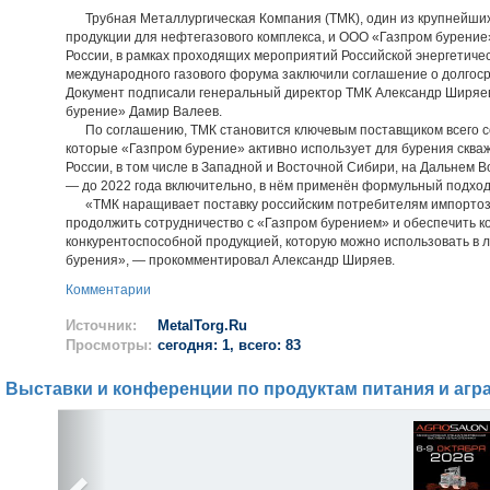
Трубная Металлургическая Компания (ТМК), один из крупнейши
продукции для нефтегазового комплекса, и ООО «Газпром бурение
России, в рамках проходящих мероприятий Российской энергетичес
международного газового форума заключили соглашение о долгоср
Документ подписали генеральный директор ТМК Александр Ширяев
бурение» Дамир Валеев.
По соглашению, ТМК становится ключевым поставщиком всего со
которые «Газпром бурение» активно использует для бурения сква
России, в том числе в Западной и Восточной Сибири, на Дальнем 
— до 2022 года включительно, в нём применён формульный подход
«ТМК наращивает поставку российским потребителям импортоз
продолжить сотрудничество с «Газпром бурением» и обеспечить 
конкурентоспособной продукцией, которую можно использовать в 
бурения», — прокомментировал Александр Ширяев.
Комментарии
Источник:
MetalTorg.Ru
Просмотры:
сегодня: 1, всего: 83
Выставки и конференции по продуктам питания и агр