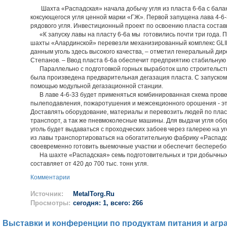
Шахта «Распадская» начала добычу угля из пласта 6-6а с балан
коксующегося угля ценной марки «ГЖ». Первой запущена лава 4-6-3
рядового угля. Инвестиционный проект по освоению пласта состави
«К запуску лавы на пласту 6-6а мы готовились почти три года. 
шахты «Алардинской» перевезли механизированный комплекс GLIN
данным уголь здесь высокого качества, – отметил генеральный ди
Степанов. – Ввод пласта 6-6а обеспечит предприятию стабильную 
Параллельно с подготовкой горных выработок шло строительство
была произведена предварительная дегазация пласта. С запуском 
помощью модульной дегазационной станции.
В лаве 4-6-33 будет применяться комбинированная схема провет
пылеподавления, пожаротушения и межсекционного орошения - эт
Доставлять оборудование, материалы и перевозить людей по пла
транспорт, а так же пневмоколесные машины. Для выдачи угля об
уголь будет выдаваться с проходческих забоев через галерею на у
из лавы транспортироваться на обогатительную фабрику «Распадс
своевременно готовить выемочные участки и обеспечит бесперебо
На шахте «Распадская» семь подготовительных и три добычных
составляет от 420 до 700 тыс. тонн угля.
Комментарии
Источник:
MetalTorg.Ru
Просмотры:
сегодня: 1, всего: 266
Выставки и конференции по продуктам питания и агр