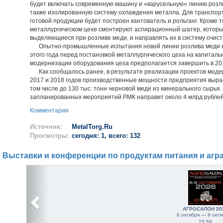
будет включать современную машину и «карусельную» линию розл
также изолированную систему охлаждения металла. Для транспорт
готовой продукции будет построен кантователь и рольганг. Кроме т
металлургическом цехе смонтируют аспирационный шатер, который
выделяющиеся при розливе меди, и направлять их в систему очист
Опытно-промышленные испытания новой линии розлива меди на
этого года перед постановкой металлургического цеха на капитал
модернизации оборудования цеха предполагается завершить в 201
Как сообщалось ранее, в результате реализации проектов моде
2017 и 2018 годов производственные мощности предприятия вырасту
том числе до 130 тыс. тонн черновой меди из минерального сырья
запланированных мероприятий РМК направит около 4 млрд рублей
Комментарии
Источник:
MetalTorg.Ru
Просмотры:
сегодня: 1, всего: 132
Выставки и конференции по продуктам питания и агр
АГРОСАЛОН 20
6 октября — 9 октя
23:59