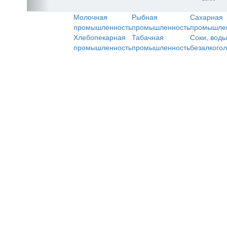
Молочная
Рыбная
Сахарная
промышленность
промышленность
промышле
Хлебопекарная
Табачная
Соки, воды
промышленность
промышленность
безалкого